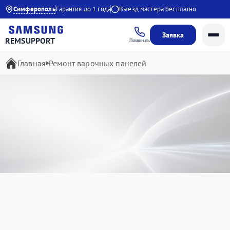
0 до 21:00
Симферополь
Гарантия до 1 года
Выезд мастера бесплатно
Заявка
REMSUPPORT
Позвонить
Главная
Ремонт варочных панелей