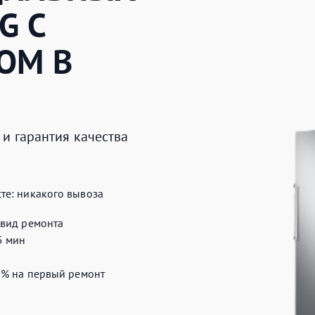
G
С
ОМ В
и гарантия качества
сте:
никакого вывоза
вид ремонта
5 мин
0%
на первый ремонт